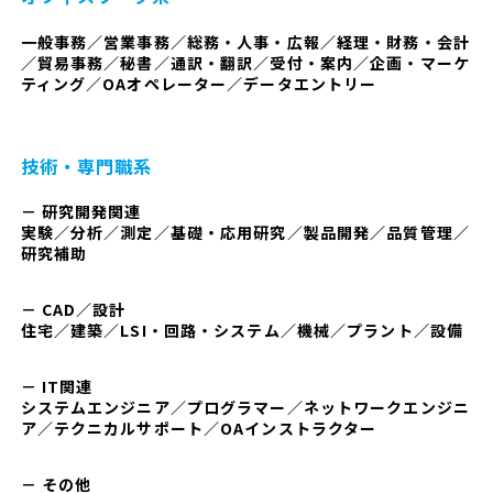
一般事務／営業事務／総務・人事・広報／経理・財務・会計
／貿易事務／秘書／通訳・翻訳／受付・案内／企画・マーケ
ティング／OAオペレーター／データエントリー
技術・専門職系
－ 研究開発関連
実験／分析／測定／基礎・応用研究／製品開発／品質管理／
研究補助
－ CAD／設計
住宅／建築／LSI・回路・システム／機械／プラント／設備
－ IT関連
システムエンジニア／プログラマー／ネットワークエンジニ
ア／テクニカルサポート／OAインストラクター
－ その他