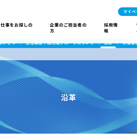
マイペ
お仕事をお探しの
企業のご担当者の
採用情
方
方
報
あいさつ
会社概要 / 旭化成グループについて
沿革
労働者
沿革