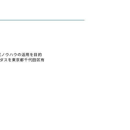
成ノウハウの活用を目的
ミダスを東京都千代田区有