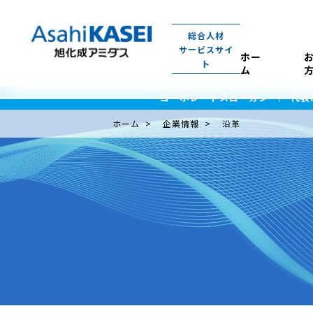
総合人材
サービスサイ
ホー
ト
ム
コーポレートスローガン
代表
ホーム
企業情報
沿革