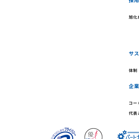
採
旭化
サ
体制
企
コー
代表