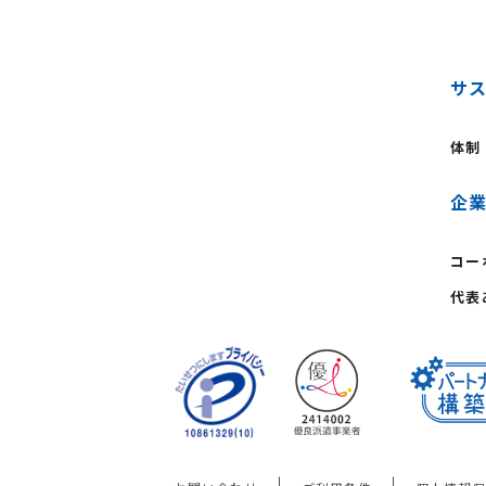
サ
体制
企
コー
代表