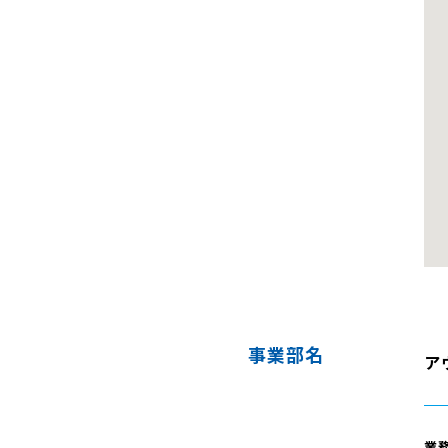
事業部名
ア
業