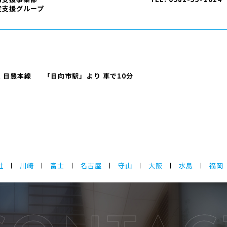
産支援グループ
R 日豊本線
「日向市駅」より 車で10分
社
川崎
富士
名古屋
守山
大阪
水島
福岡