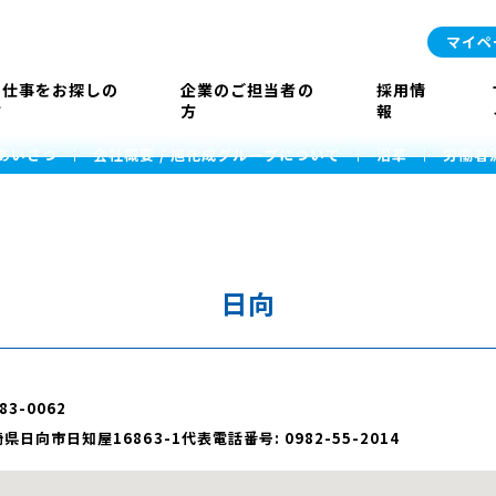
マイペ
お仕事をお探しの
企業のご担当者の
採用情
方
方
報
あいさつ
会社概要 / 旭化成グループについて
沿革
労働者
日向
83-0062
県日向市日知屋16863-1
代表電話番号: 0982-55-2014