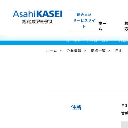
総合人材
サービスサイ
ホー
ト
ム
コーポレートスローガン
代表
ホーム
企業情報
拠点一覧
日向
〒8
住所
宮崎