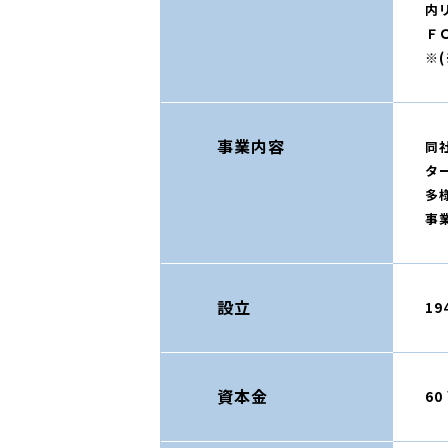
内
Ｆ
※
事業内容
同
タ
多
事
設立
19
資本金
60