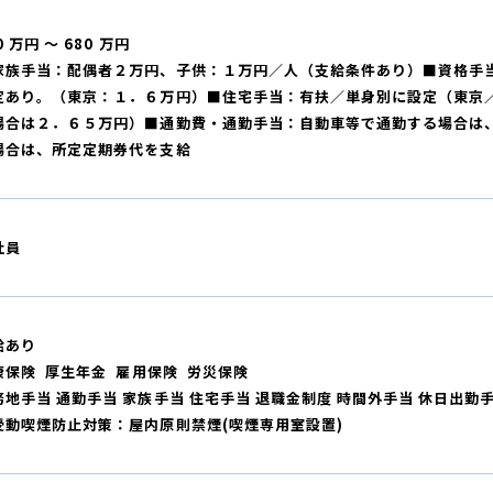
0 万円 ～ 680 万円
家族手当：配偶者２万円、子供：１万円／人（支給条件あり）■資格手
定あり。（東京：１．６万円）■住宅手当：有扶／単身別に設定（東京
場合は２．６５万円）■通勤費・通勤手当：自動車等で通勤する場合は
場合は、所定定期券代を支給
社員
給あり
康保険 厚生年金 雇用保険 労災保険
務地手当 通勤手当 家族手当 住宅手当 退職金制度 時間外手当 休日出勤
受動喫煙防止対策：屋内原則禁煙(喫煙専用室設置)