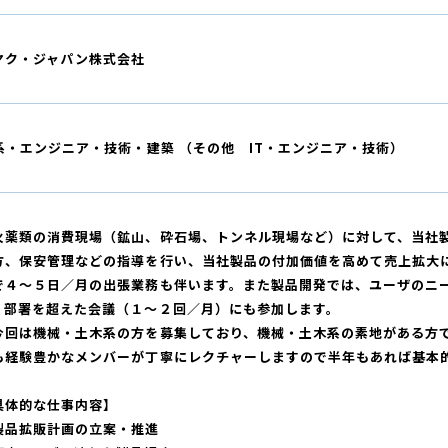
ヤク・ジャパン株式会社
T系・エンジニア・技術・建築 （その他 IT・エンジニア・技術）
火薬類の消費現場（鉱山、砕石場、トンネル現場など）に対して、当社
方、保安管理などの指導を行い、当社製品の付加価値を高めて売上拡大
で４～５日／月の出張業務も伴います。また製品開発では、ユーザのニ
、部署を超えた会議（１～２回／月）にも参加します。
回は機械・土木系の方を募集しており、機械・土木系の素地がある方
も経験豊かなメンバーが丁寧にレクチャーしますので半年もあれば基本
具体的な仕事内容】
製品拡販計画の立案・推進