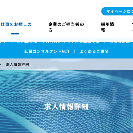
マイページロ
お仕事をお探しの
企業のご担当者の
採用情
方
方
報
いて
旭化成グループの会社だからできる転職支援
得意な領域
転職コンサルタント紹介
よくあるご質問
求人情報詳細
求人情報詳細