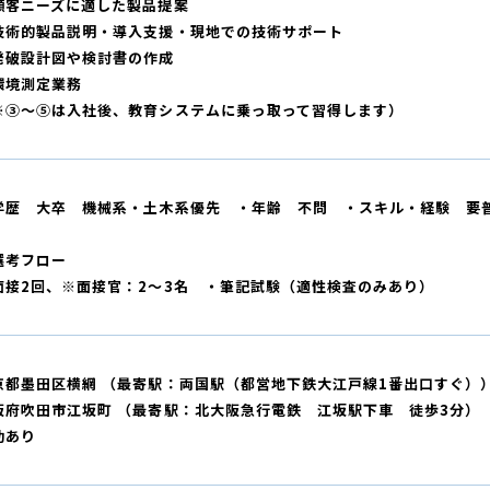
顧客ニーズに適した製品提案
技術的製品説明・導入支援・現地での技術サポート
発破設計図や検討書の作成
環境測定業務
※③～⑤は入社後、教育システムに乗っ取って習得します）
学歴 大卒 機械系・土木系優先 ・年齢 不問 ・スキル・経験 要
選考フロー
面接2回、※面接官：2～3名 ・筆記試験（適性検査のみあり）
京都墨田区横網 （最寄駅：両国駅（都営地下鉄大江戸線1番出口すぐ）
阪府吹田市江坂町 （最寄駅：北大阪急行電鉄 江坂駅下車 徒歩3分）
勤あり