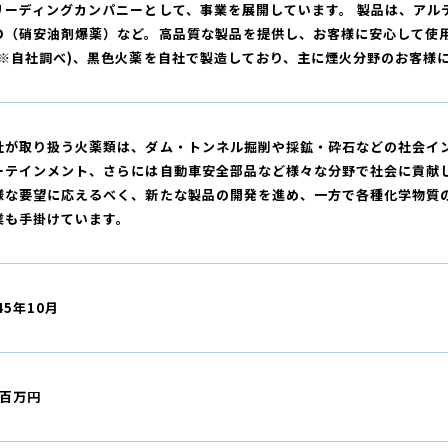
リーディングカンパニーとして、事業を展開しています。 製品は、アル
Ｏ（硝安油剤爆薬）など。高品質な製品を提供し、お客様に安心して使
(※自社調べ)、黒色火薬を自社で製造しており、主に煙火分野のお客様
社が取り扱う火薬類は、ダム・トンネル掘削や採鉱・砕石などの社会イ
ーテインメント、さらには自動車安全部品など様々な分野で社会に貢献
様な要望に応えるべく、新たな製品の開発を進め、一方で各種化学物質
業も手掛けています。
45年10月
 百万円