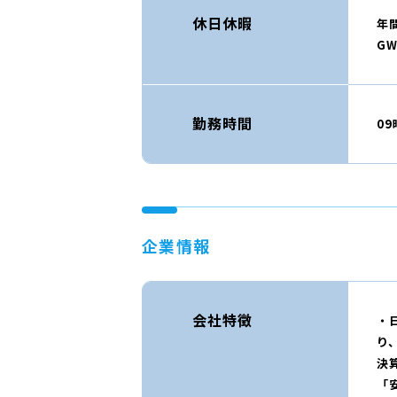
休日休暇
年間
G
勤務時間
09
企業情報
会社特徴
・
り
決
「