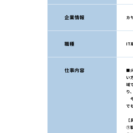
企業情報
カ
職種
I
仕事内容
■
い
域
り
今
で
【
①