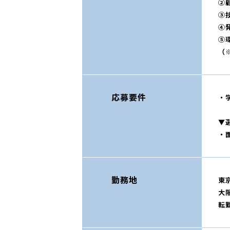
②
③
④
⑤
（
応募要件
・
▼
・
勤務地
東
大
転