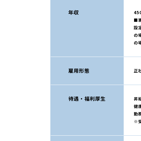
年収
45
■
設
の
の
雇用形態
正
待遇・福利厚生
昇
健
勤
※